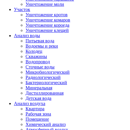
Уничтожение моли
Участок
Уничтожение кротов
Уничтожение комаров
Уничтожение короеда
Уничтожение клещей
Анализ воды
Питьевая вода
Водоемы и реки
Колодец
Скважины
Водопровод
Сточные воды
Микробиологический
Радиологический
Бактериологический
Минеральная
Дистиллированная
Детская вода
Анализ воздуха
Квартира
Рабочая зона
Помещение
Химический анализ
Атмосферный воздух