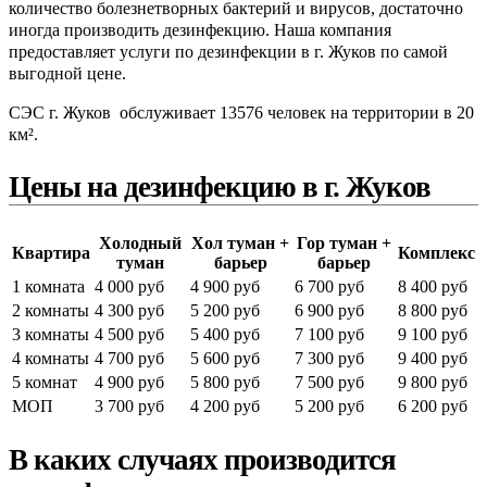
количество болезнетворных бактерий и вирусов, достаточно
иногда производить дезинфекцию. Наша компания
предоставляет услуги по дезинфекции в г. Жуков по самой
выгодной цене.
СЭС г. Жуков обслуживает 13576 человек на территории в 20
км².
Цены на дезинфекцию в г. Жуков
Холодный
Хол туман +
Гор туман +
Квартира
Комплекс
туман
барьер
барьер
1 комната
4 000 руб
4 900 руб
6 700 руб
8 400 руб
2 комнаты
4 300 руб
5 200 руб
6 900 руб
8 800 руб
3 комнаты
4 500 руб
5 400 руб
7 100 руб
9 100 руб
4 комнаты
4 700 руб
5 600 руб
7 300 руб
9 400 руб
5 комнат
4 900 руб
5 800 руб
7 500 руб
9 800 руб
МОП
3 700 руб
4 200 руб
5 200 руб
6 200 руб
В каких случаях производится