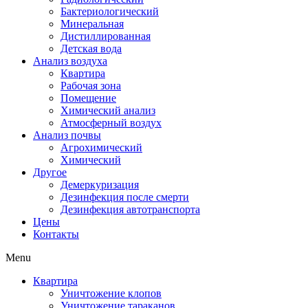
Бактериологический
Минеральная
Дистиллированная
Детская вода
Анализ воздуха
Квартира
Рабочая зона
Помещение
Химический анализ
Атмосферный воздух
Анализ почвы
Агрохимический
Химический
Другое
Демеркуризация
Дезинфекция после смерти
Дезинфекция автотранспорта
Цены
Контакты
Menu
Квартира
Уничтожение клопов
Уничтожение тараканов