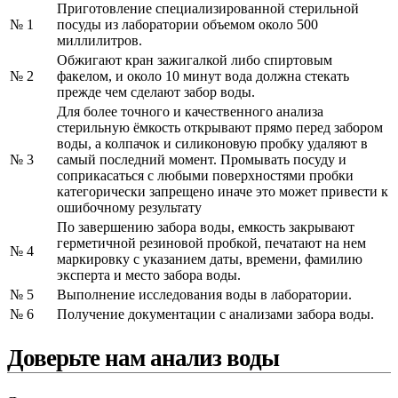
Приготовление специализированной стерильной
№ 1
посуды из лаборатории объемом около 500
миллилитров.
Обжигают кран зажигалкой либо спиртовым
№ 2
факелом, и около 10 минут вода должна стекать
прежде чем сделают забор воды.
Для более точного и качественного анализа
стерильную ёмкость открывают прямо перед забором
воды, а колпачок и силиконовую пробку удаляют в
№ 3
самый последний момент. Промывать посуду и
соприкасаться с любыми поверхностями пробки
категорически запрещено иначе это может привести к
ошибочному результату
По завершению забора воды, емкость закрывают
герметичной резиновой пробкой, печатают на нем
№ 4
маркировку с указанием даты, времени, фамилию
эксперта и место забора воды.
№ 5
Выполнение исследования воды в лаборатории.
№ 6
Получение документации с анализами забора воды.
Доверьте нам анализ воды