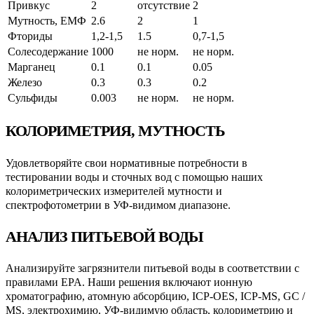
Привкус
2
отсутствие
2
Мутность, ЕМФ
2.6
2
1
Фториды
1,2-1,5
1.5
0,7-1,5
Солесодержание
1000
не норм.
не норм.
Марганец
0.1
0.1
0.05
Железо
0.3
0.3
0.2
Сульфиды
0.003
не норм.
не норм.
КОЛОРИМЕТРИЯ, МУТНОСТЬ
Удовлетворяйте свои нормативные потребности в
тестировании воды и сточных вод с помощью наших
колориметрических измерителей мутности и
спектрофотометрии в УФ-видимом диапазоне.
АНАЛИЗ ПИТЬЕВОЙ ВОДЫ
Анализируйте загрязнители питьевой воды в соответствии с
правилами EPA. Наши решения включают ионную
хроматографию, атомную абсорбцию, ICP-OES, ICP-MS, GC /
MS, электрохимию, УФ-видимую область, колориметрию и