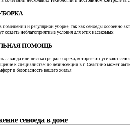
я в сочетании нескольких технологий и постоянном контроле за
УБОРКА
 в помещении и регулярной уборке, так как сеноеды особенно а
т создать неблагоприятные условия для этих насекомых.
АЛЬНАЯ ПОМОЩЬ
ак лаванда или листья грецкого ореха, которые отпугивают сено
ращение к специалистам по дезинсекции в г. Селятино может б
мфорт и безопасность вашего жилья.
ение сеноеда в доме