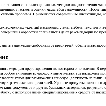
спользования специализированных методов для достижения мак
язненных участков и оценки масштабов зараженности. После тщ
и степень проблемы. Применяются современные инсектициды, ко
сех возможных укрытий насекомых: стены, мебель, текстиль и 
ле завершения обработки специалисты дают рекомендации по пр
анить ваше жилье свободным от вредителей, обеспечивая здоров
ние
нять меры для предотвращения их повторного появления. В пер
 особое внимание труднодоступным местам, где насекомые могу
благоприятном для размножения сеноедов (влажность не выше 5
бствует размножению вредителей. Храните продукты питания и д
ем книг, документов и других бумажных материалов, регулярно 
аботку с использованием специализированных средств от насек