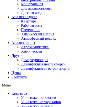
Минеральная
Дистиллированная
Детская вода
Анализ воздуха
Квартира
Рабочая зона
Помещение
Химический анализ
Атмосферный воздух
Анализ почвы
Агрохимический
Химический
Другое
Демеркуризация
Дезинфекция после смерти
Дезинфекция автотранспорта
Цены
Контакты
Menu
Квартира
Уничтожение клопов
Уничтожение тараканов
Уничтожение моли