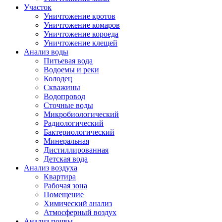
Участок
Уничтожение кротов
Уничтожение комаров
Уничтожение короеда
Уничтожение клещей
Анализ воды
Питьевая вода
Водоемы и реки
Колодец
Скважины
Водопровод
Сточные воды
Микробиологический
Радиологический
Бактериологический
Минеральная
Дистиллированная
Детская вода
Анализ воздуха
Квартира
Рабочая зона
Помещение
Химический анализ
Атмосферный воздух
Анализ почвы