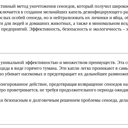
ктивный метод уничтожения сеноедов, который получил широко
аключается в создании мельчайших капель дезинфицирующего ра
ослых особей сеноеда, но и нейтрализовать их личинки и яйца, 
ти для людей и домашних животных, а также в минимальном воз
редприятий. Эффективность, безопасность и экологичность – э
ей уникальной эффективностью и множеством преимуществ. Эта 
ида в виде горячего тумана. Эти капли легко проникают в самы
ьно убивает насекомых и предотвращает их дальнейшее размноже
лонгированное действие, предотвращая возвращение сеноедов на
тро проветривается, не требуя продолжительного периода ожида
ски безопасным и долговечным решением проблемы сеноеда, дел