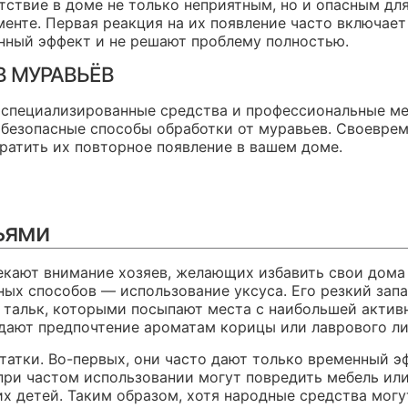
ствие в доме не только неприятным, но и опасным для
менте. Первая реакция на их появление часто включает
нный эффект и не решают проблему полностью.
 МУРАВЬЁВ
 специализированные средства и профессиональные м
и безопасные способы обработки от муравьев. Своевр
вратить их повторное появление в вашем доме.
ьями
кают внимание хозяев, желающих избавить свои дома 
ых способов — использование уксуса. Его резкий запа
и тальк, которыми посыпают места с наибольшей акти
дают предпочтение ароматам корицы или лаврового ли
статки. Во-первых, они часто дают только временный э
при частом использовании могут повредить мебель или
 детей. Таким образом, хотя народные средства могу