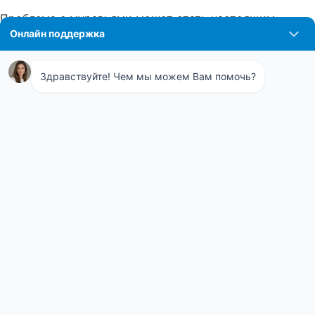
Проблема с муравьями может стать настоящим
испытанием как для жилых, так и для коммерческих
помещений. Эти маленькие насекомые способны
вызывать серьёзные неудобства и повреждения.
Профессиональная обработка от муравьёв
представляет собой комплексное решение,
направленное на полное устранение этих надоедливых
гостей. Специалисты нашей компании используют
современные методы и препараты, безопасные для
здоровья людей и домашних животных, что
гарантирует высокую эффективность и долгосрочный
результат. Каждый этап обработки тщательно
контролируется — от первичного осмотра до
последующей профилактики. Таким образом, наша
услуга обеспечивает не только моментальное
избавление от муравьёв, но и предотвращает их
повторное появление, что позволяет вам наслаждаться
спокойствием и комфортом в своём доме или офисе.
ХОЛОДНЫЙ ТУМАН ПРОТИВ МУРАВЬЁВ
Одним из самых действенных методов борьбы с