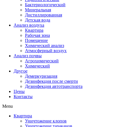
Бактериологический
Минеральная
Дистиллированная
Детская вода
Анализ воздуха
Квартира
Рабочая зона
Помещение
Химический анализ
Атмосферный воздух
Анализ почвы
Агрохимический
Химический
Другое
Демеркуризация
Дезинфекция после смерти
Дезинфекция автотранспорта
Цены
Контакты
Menu
Квартира
Уничтожение клопов
Уничтожение тараканов