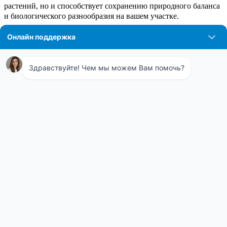
растений, но и способствует сохранению природного баланса
и биологического разнообразия на вашем участке.
Профессиональная обработка
участков от медведки
Профессиональная обработка участков от медведки –
ключевой элемент ухода за садом, требующий высокой
квалификации и специализированных средств. Эксперты
предлагают интегрированный подход к решению проблемы,
начиная с подробного обследования участка для выявления и
локализации колоний медведок. После этого выбираются
наиболее эффективные методы борьбы, включающие
использование биологических препаратов и безопасных для
окружающей среды химических средств, а также установку
ловушек и барьеров. Специалисты также предоставляют
консультации по профилактическим мерам, таким как
оптимальный севооборот и улучшение структуры почвы.
Такой комплексный подход не только устраняет текущих
вредителей, но и предотвращает их повторное появление,
обеспечивая долговременное здоровье вашего сада и урожая.