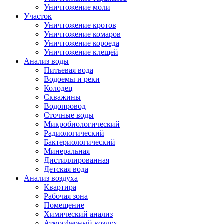
Уничтожение моли
Участок
Уничтожение кротов
Уничтожение комаров
Уничтожение короеда
Уничтожение клещей
Анализ воды
Питьевая вода
Водоемы и реки
Колодец
Скважины
Водопровод
Сточные воды
Микробиологический
Радиологический
Бактериологический
Минеральная
Дистиллированная
Детская вода
Анализ воздуха
Квартира
Рабочая зона
Помещение
Химический анализ
Атмосферный воздух