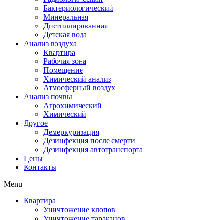
Бактериологический
Минеральная
Дистиллированная
Детская вода
Анализ воздуха
Квартира
Рабочая зона
Помещение
Химический анализ
Атмосферный воздух
Анализ почвы
Агрохимический
Химический
Другое
Демеркуризация
Дезинфекция после смерти
Дезинфекция автотранспорта
Цены
Контакты
Menu
Квартира
Уничтожение клопов
Уничтожение тараканов