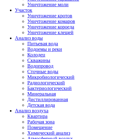
Уничтожение моли
Участок
Уничтожение кротов
Уничтожение комаров
Уничтожение короеда
Уничтожение клещей
Анализ воды
Питьевая вода
Водоемы и реки
Колодец
Скважины
Водопровод
Сточные воды
Микробиологический
Радиологический
Бактериологический
Минеральная
Дистиллированная
Детская вода
Анализ воздуха
Квартира
Рабочая зона
Помещение
Химический анализ
Атмосферный воздух