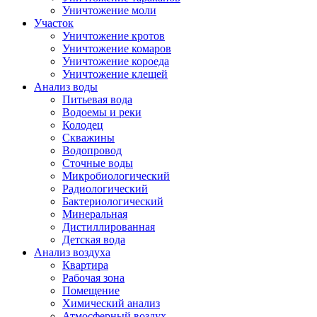
Уничтожение моли
Участок
Уничтожение кротов
Уничтожение комаров
Уничтожение короеда
Уничтожение клещей
Анализ воды
Питьевая вода
Водоемы и реки
Колодец
Скважины
Водопровод
Сточные воды
Микробиологический
Радиологический
Бактериологический
Минеральная
Дистиллированная
Детская вода
Анализ воздуха
Квартира
Рабочая зона
Помещение
Химический анализ
Атмосферный воздух