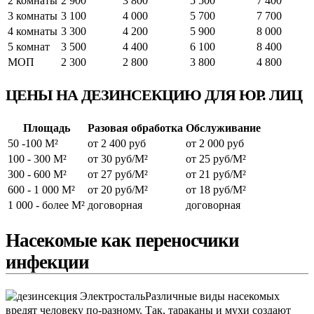
2 комнаты
2 900
3 800
5 500
7 400
3 комнаты
3 100
4 000
5 700
7 700
4 комнаты
3 300
4 200
5 900
8 000
5 комнат
3 500
4 400
6 100
8 400
МОП
2 300
2 800
3 800
4 800
ЦЕНЫ НА ДЕЗИНСЕКЦИЮ ДЛЯ ЮР. ЛИЦ
Площадь
Разовая обработка
Обслуживание
50 -100 М²
от 2 400 руб
от 2 000 руб
100 - 300 М²
от 30 руб/М²
от 25 руб/М²
300 - 600 М²
от 27 руб/М²
от 21 руб/М²
600 - 1 000 М²
от 20 руб/М²
от 18 руб/М²
1 000 - более М²
договорная
договорная
Насекомые как переносчики
инфекции
Различные виды насекомых
вредят человеку по-разному. Так, тараканы и мухи создают