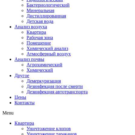
Бактериологический
Минеральная
Дистиллированная
Детская вода
Анализ воздуха
Квартира
Рабочая зона
Помещение
Химический анализ
Атмосферный воздух
Анализ почвы
Агрохимический
Химический
Другое
Демеркуризация
Дезинфекция после смерти
Дезинфекция автотранспорта
Цены
Контакты
Menu
Квартира
Уничтожение клопов
Уничтожение тараканов