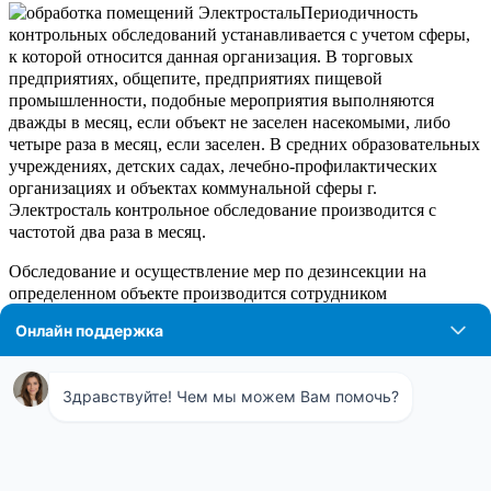
Периодичность
контрольных обследований устанавливается с учетом сферы,
к которой относится данная организация. В торговых
предприятиях, общепите, предприятиях пищевой
промышленности, подобные мероприятия выполняются
дважды в месяц, если объект не заселен насекомыми, либо
четыре раза в месяц, если заселен. В средних образовательных
учреждениях, детских садах, лечебно-профилактических
организациях и объектах коммунальной сферы г.
Электросталь контрольное обследование производится с
частотой два раза в месяц.
Обследование и осуществление мер по дезинсекции на
определенном объекте производится сотрудником
предприятия, которому непосредственно поручены данной
функцией или организацией, которая оказывает услуги по
дезинсекции в г. Электросталь. До осуществления
дезинсекции необходимо известить руководство объекта о
сроках их выполнения, используемых средствах и мерах
безопасности, также требуется предупредить персонал,
который трудится на данном объекте, о предстоящей
процедуре.