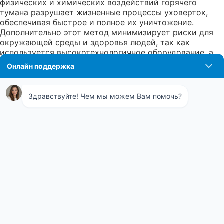
физических и химических воздействий горячего
тумана разрушает жизненные процессы уховерток,
обеспечивая быстрое и полное их уничтожение.
Дополнительно этот метод минимизирует риски для
окружающей среды и здоровья людей, так как
используется высокотехнологичное оборудование, а
применяемые препараты обладают низкой
токсичностью и быстро разлагаются. Таким образом,
горячий туман становится идеальным средством для
борьбы с уховертками, гарантируя чистоту и
безопасность вашего дома.
Профессиональная обработка
Уховертки могут стать настоящей проблемой для
домовладельцев, особенно в летний период. Их
присутствие вызывает дискомфорт и может привести
к порче имущества. Профессиональная обработка
предлагает ряд значимых преимуществ в борьбе с
этими надоедливыми насекомыми. Комплексный
подход включает детальную диагностику, применение
современных и эффективных средств, а также
последующий мониторинг для предотвращения