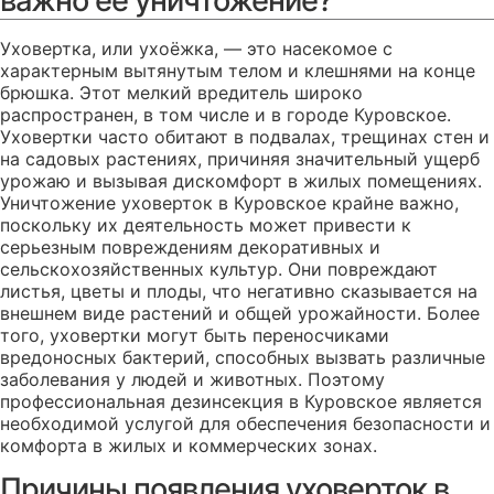
важно ее уничтожение?
Уховертка, или ухоёжка, — это насекомое с
характерным вытянутым телом и клешнями на конце
брюшка. Этот мелкий вредитель широко
распространен, в том числе и в городе Куровское.
Уховертки часто обитают в подвалах, трещинах стен и
на садовых растениях, причиняя значительный ущерб
урожаю и вызывая дискомфорт в жилых помещениях.
Уничтожение уховерток в Куровское крайне важно,
поскольку их деятельность может привести к
серьезным повреждениям декоративных и
сельскохозяйственных культур. Они повреждают
листья, цветы и плоды, что негативно сказывается на
внешнем виде растений и общей урожайности. Более
того, уховертки могут быть переносчиками
вредоносных бактерий, способных вызвать различные
заболевания у людей и животных. Поэтому
профессиональная дезинсекция в Куровское является
необходимой услугой для обеспечения безопасности и
комфорта в жилых и коммерческих зонах.
Причины появления уховерток в