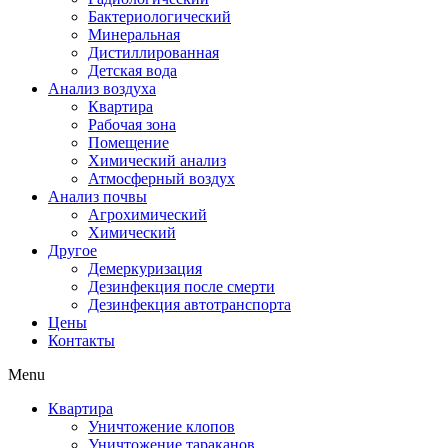
Бактериологический
Минеральная
Дистиллированная
Детская вода
Анализ воздуха
Квартира
Рабочая зона
Помещение
Химический анализ
Атмосферный воздух
Анализ почвы
Агрохимический
Химический
Другое
Демеркуризация
Дезинфекция после смерти
Дезинфекция автотранспорта
Цены
Контакты
Menu
Квартира
Уничтожение клопов
Уничтожение тараканов