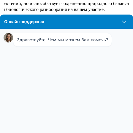
растений, но и способствует сохранению природного баланса
и биологического разнообразия на вашем участке.
Профессиональная обработка
участков от медведки
Профессиональная обработка участков от медведки –
ключевой элемент ухода за садом, требующий высокой
квалификации и специализированных средств. Эксперты
предлагают интегрированный подход к решению проблемы,
начиная с подробного обследования участка для выявления и
локализации колоний медведок. После этого выбираются
наиболее эффективные методы борьбы, включающие
использование биологических препаратов и безопасных для
окружающей среды химических средств, а также установку
ловушек и барьеров. Специалисты также предоставляют
консультации по профилактическим мерам, таким как
оптимальный севооборот и улучшение структуры почвы.
Такой комплексный подход не только устраняет текущих
вредителей, но и предотвращает их повторное появление,
обеспечивая долговременное здоровье вашего сада и урожая.