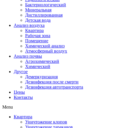
Бактериологический
Минеральная
Дистиллированная
Детская вода
Анализ воздуха
Квартира
Рабочая зона
Помещение
Химический анализ
Атмосферный воздух
Анализ почвы
Агрохимический
Химический
Другое
Демеркуризация
Дезинфекция после смерти
Дезинфекция автотранспорта
Цены
Контакты
Menu
Квартира
Уничтожение клопов
Уничтожение тараканов