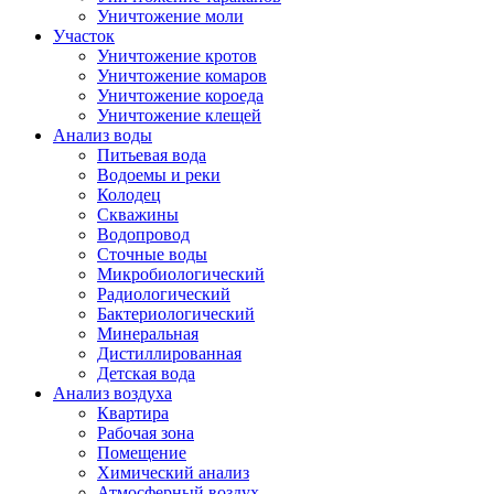
Уничтожение моли
Участок
Уничтожение кротов
Уничтожение комаров
Уничтожение короеда
Уничтожение клещей
Анализ воды
Питьевая вода
Водоемы и реки
Колодец
Скважины
Водопровод
Сточные воды
Микробиологический
Радиологический
Бактериологический
Минеральная
Дистиллированная
Детская вода
Анализ воздуха
Квартира
Рабочая зона
Помещение
Химический анализ
Атмосферный воздух